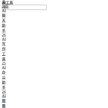
具
AI工具
265
AI
聊
天
助
手
26
AI
写
作
工
具
25
AI
办
公
助
手
26
AI
图
像