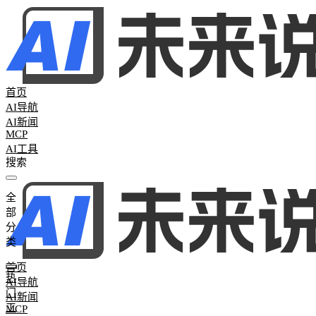
首页
AI导航
AI新闻
MCP
AI工具
全
全部分类
部
热门工具
265
AI聊天助手
26
AI写作工具
25
AI办公助手
26
AI图
分
词
0
AI学习网站
2
AI模型评测
0
类
首页
热
AI导航
门
AI新闻
工
MCP