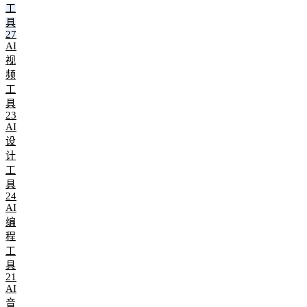
工
具
27
AI
视
频
工
具
23
AI
设
计
工
具
24
AI
编
程
工
具
21
AI
音