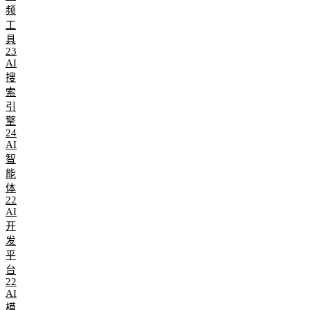
频
工
具
23
AI
搜
索
引
擎
24
AI
智
能
体
22
AI
开
发
平
台
22
AI
模