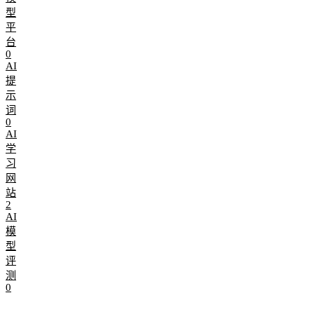
型
平
台
0
AI
提
示
词
0
AI
学
习
网
站
2
AI
模
型
评
测
0