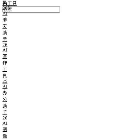
具
AI工具
265
AI
聊
天
助
手
26
AI
写
作
工
具
25
AI
办
公
助
手
26
AI
图
像