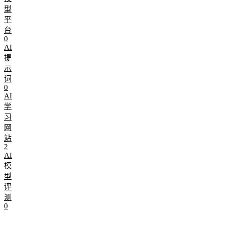
型
平
台
0
AI
提
示
词
0
AI
学
习
网
站
2
AI
模
型
评
测
0