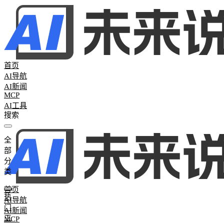
首页
AI导航
AI新闻
MCP
AI工具
全
全部分类
部
热门工具
265
AI聊天助手
26
AI写作工具
25
AI办公助手
26
AI图
分
词
0
AI学习网站
2
AI模型评测
0
类
首页
热
AI导航
门
AI新闻
工
MCP