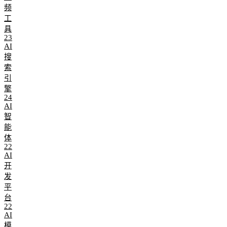
频
工
具
23
AI
搜
索
引
擎
24
AI
智
能
体
22
AI
开
发
平
台
22
AI
模