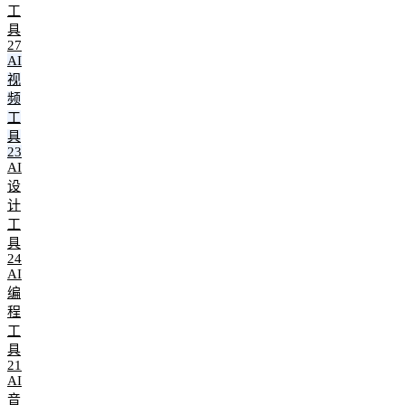
工
具
27
AI
视
频
工
具
23
AI
设
计
工
具
24
AI
编
程
工
具
21
AI
音