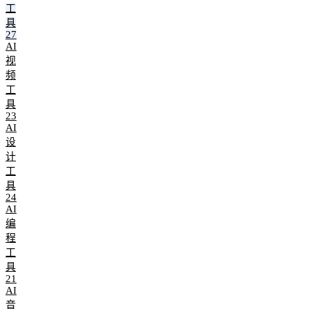
工
具
27
AI
视
频
工
具
23
AI
设
计
工
具
24
AI
编
程
工
具
21
AI
音