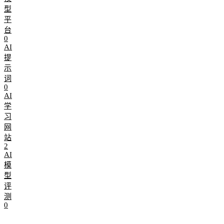
型
平
台
0
AI
提
示
词
0
AI
学
习
网
站
2
AI
模
型
评
测
0