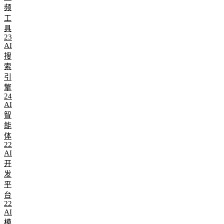
频
工
具
23
AI
搜
索
引
擎
24
AI
智
能
体
22
AI
开
发
平
台
22
AI
模