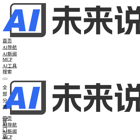
首页
AI导航
AI新闻
MCP
AI工具
全
全部分类
部
热门工具
265
AI聊天助手
26
AI写作工具
25
AI办公助手
26
AI图
分
词
0
AI学习网站
2
AI模型评测
0
类
首页
热
AI导航
门
AI新闻
工
MCP