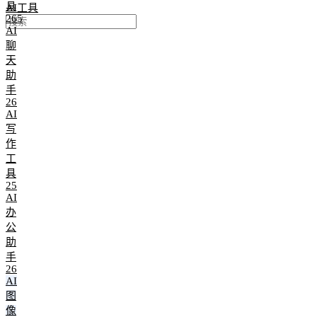
具
AI工具
265
AI
聊
天
助
手
26
AI
写
作
工
具
25
AI
办
公
助
手
26
AI
图
像