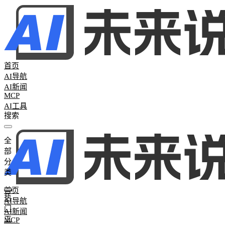
首页
AI导航
AI新闻
MCP
AI工具
全
全部分类
部
热门工具
265
AI聊天助手
26
AI写作工具
25
AI办公助手
26
AI图
分
词
0
AI学习网站
2
AI模型评测
0
类
首页
热
AI导航
门
AI新闻
工
MCP