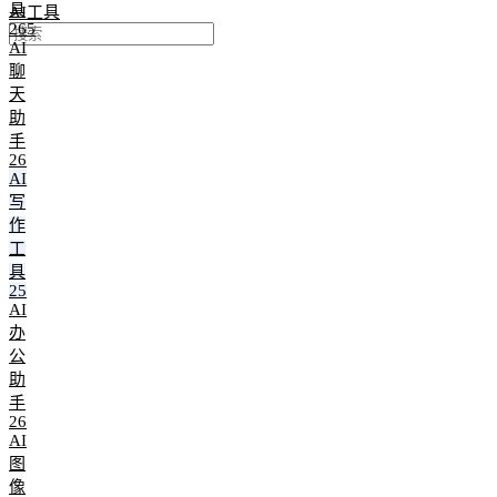
具
AI工具
265
AI
聊
天
助
手
26
AI
写
作
工
具
25
AI
办
公
助
手
26
AI
图
像