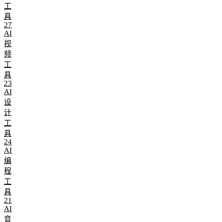
工
具
27
AI
视
频
工
具
23
AI
设
计
工
具
24
AI
编
程
工
具
21
AI
音