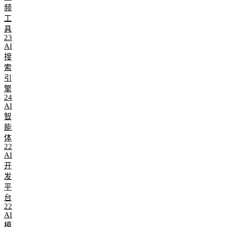
频
工
具
23
AI
搜
索
引
擎
24
AI
智
能
体
22
AI
开
发
平
台
22
AI
模