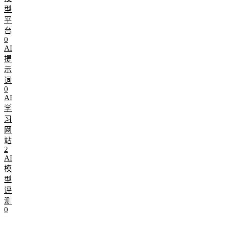
型
平
台
0
AI
提
示
词
0
AI
学
习
网
站
2
AI
模
型
评
测
0